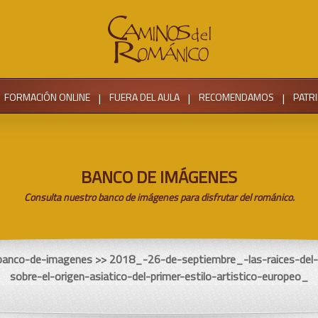
FORMACIÓN ONLINE
|
FUERA DEL AULA
|
RECOMENDAMOS
|
PATR
BANCO DE IMÁGENES
Consulta nuestro banco de imágenes para disfrutar del románico.
 banco-de-imagenes >> 2018_-26-de-septiembre_-las-raices-del-
sobre-el-origen-asiatico-del-primer-estilo-artistico-europeo_