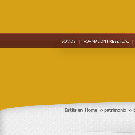
SOMOS
|
FORMACIÓN PRESENCIAL
|
Estás en:
Home
>> patrimonio >>